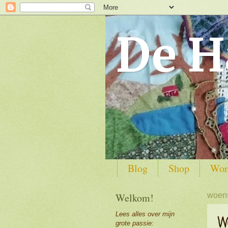
De H
Blog
Shop
Wor
Welkom!
woens
Lees alles over mijn
W
grote passie: