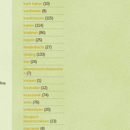
kant haken
(10)
kantbreien
(8)
kantklossen
(115)
katten
(114)
kinderen
(86)
kippen
(25)
klederdracht
(27)
kleding
(133)
klei
(24)
kleurenvoorvolwassene
n
(7)
knopen
(1)
fins
knutselen
(12)
kruissteek
(74)
lente
(76)
lintborduren
(20)
liturgisch
bloemschikken
(13)
macramé
(4)