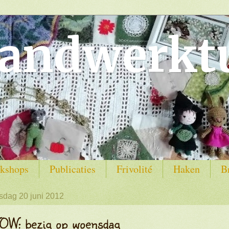
andwerkt
kshops
Publicaties
Frivolité
Haken
B
dag 20 juni 2012
OW: bezig op woensdag