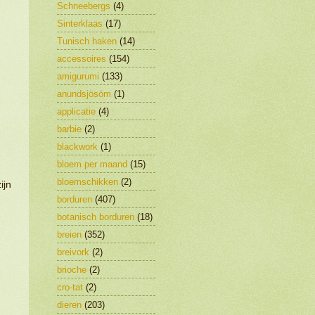
Schneebergs
(4)
Sinterklaas
(17)
Tunisch haken
(14)
accessoires
(154)
amigurumi
(133)
anundsjösöm
(1)
applicatie
(4)
barbie
(2)
blackwork
(1)
bloem per maand
(15)
bloemschikken
(2)
ijn
borduren
(407)
botanisch borduren
(18)
breien
(352)
breivork
(2)
brioche
(2)
cro-tat
(2)
dieren
(203)