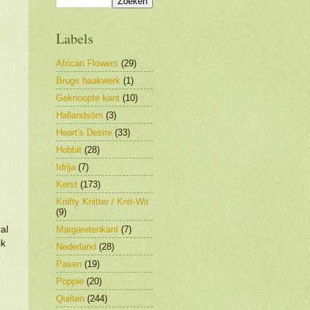
Labels
African Flowers
(29)
Brugs haakwerk
(1)
Geknoopte kant
(10)
Hallandsöm
(3)
Heart's Desire
(33)
Hobbit
(28)
Idrija
(7)
Kerst
(173)
Knifty Knitter / Knit-Wit
(9)
Margaretenkant
(7)
al
ik
Nederland
(28)
Pasen
(19)
Poppie
(20)
Quilten
(244)