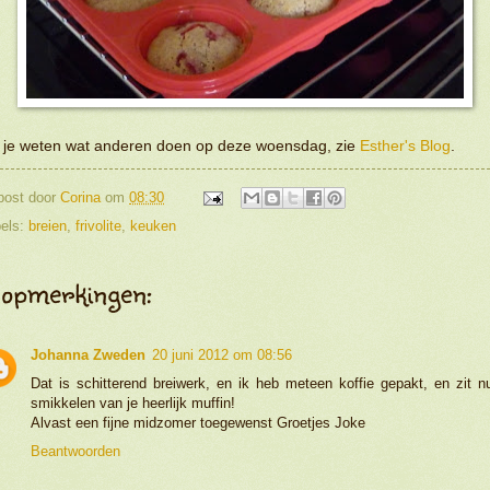
l je weten wat anderen doen op deze woensdag, zie
Esther's Blog
.
post door
Corina
om
08:30
els:
breien
,
frivolite
,
keuken
 opmerkingen:
Johanna Zweden
20 juni 2012 om 08:56
Dat is schitterend breiwerk, en ik heb meteen koffie gepakt, en zit n
smikkelen van je heerlijk muffin!
Alvast een fijne midzomer toegewenst Groetjes Joke
Beantwoorden