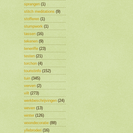
sprangen
(1)
stitch meditations
(9)
stofferen
(1)
stumpwork
(1)
tassen
(16)
tekenen
(9)
teneriffe
(23)
testen
(21)
torchon
(4)
touristinfo
(152)
tuin
(345)
verven
(2)
vilt
(273)
werkbeschrijvingen
(24)
weven
(13)
winter
(126)
woondecoratie
(88)
yllebroderi
(16)