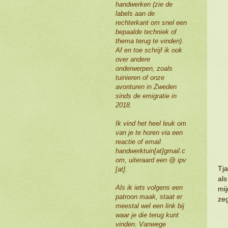
handwerken (zie de
labels aan de
rechterkant om snel een
bepaalde techniek of
thema terug te vinden).
Af en toe schrijf ik ook
over andere
onderwerpen, zoals
tuinieren of onze
avonturen in Zweden
sinds de emigratie in
2018.
Ik vind het heel leuk om
van je te horen via een
reactie of email
handwerktuin[at]gmail.c
om, uiteraard een @ ipv
Tja
[at].
als
Als ik iets volgens een
mij
patroon maak, staat er
ze
meestal wel een link bij
waar je die terug kunt
vinden. Vanwege