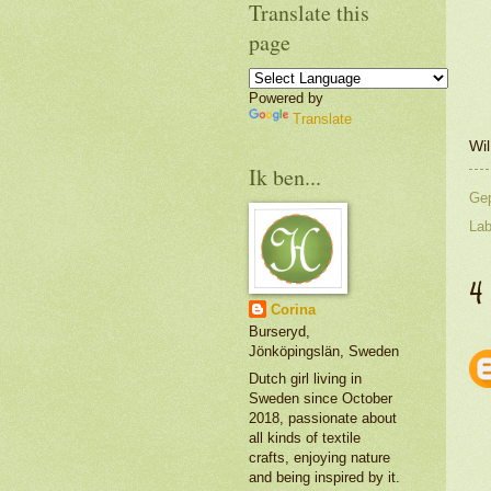
Translate this
page
Powered by
Translate
Wi
Ik ben...
Ge
Lab
4
Corina
Burseryd,
Jönköpingslän, Sweden
Dutch girl living in
Sweden since October
2018, passionate about
all kinds of textile
crafts, enjoying nature
and being inspired by it.