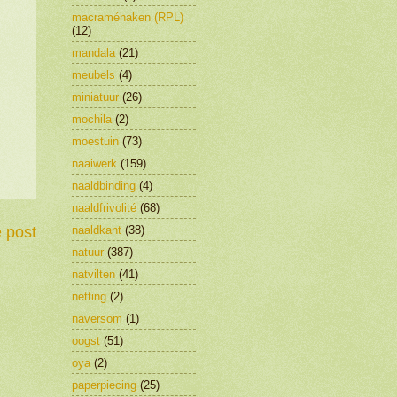
macraméhaken (RPL)
(12)
mandala
(21)
meubels
(4)
miniatuur
(26)
mochila
(2)
moestuin
(73)
naaiwerk
(159)
naaldbinding
(4)
naaldfrivolité
(68)
naaldkant
(38)
 post
natuur
(387)
natvilten
(41)
netting
(2)
näversom
(1)
oogst
(51)
oya
(2)
paperpiecing
(25)