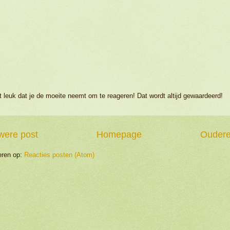
 leuk dat je de moeite neemt om te reageren! Dat wordt altijd gewaardeerd!
were post
Homepage
Oudere
ren op:
Reacties posten (Atom)