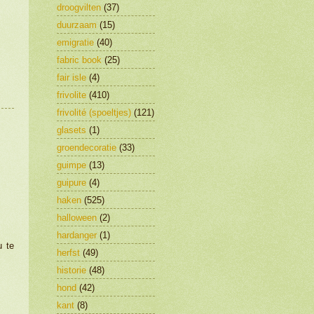
droogvilten
(37)
duurzaam
(15)
emigratie
(40)
fabric book
(25)
fair isle
(4)
frivolite
(410)
frivolité (spoeltjes)
(121)
glasets
(1)
groendecoratie
(33)
guimpe
(13)
guipure
(4)
haken
(525)
halloween
(2)
hardanger
(1)
u te
herfst
(49)
historie
(48)
hond
(42)
kant
(8)