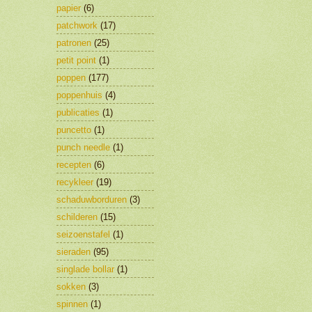
papier
(6)
patchwork
(17)
patronen
(25)
petit point
(1)
poppen
(177)
poppenhuis
(4)
publicaties
(1)
puncetto
(1)
punch needle
(1)
recepten
(6)
recykleer
(19)
schaduwborduren
(3)
schilderen
(15)
seizoenstafel
(1)
sieraden
(95)
singlade bollar
(1)
sokken
(3)
spinnen
(1)