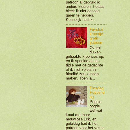
patroon al gebruik ik
andere kleuren. Helaas
bleek ik niet genoeg
garen te hebben.
Kennelijk had ik...
Frivolité
kroontje -
gratis
patroon
Overal
duiken
gehaakte kroontjes op,
en ik speelde al een
tijdje met de gedachte
of ik niet zoiets in
frivolité zou kunnen
maken. Toen la...
Dinsdag
Poppend
ag
Poppie
oogde
wel wat
koud met haar
mouwloze jurk, en
gelukkig had ik het
patroon voor het vestje