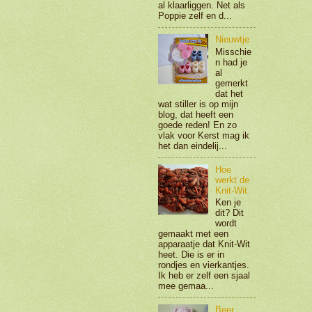
al klaarliggen. Net als
Poppie zelf en d...
Nieuwtje
Misschie
n had je
al
gemerkt
dat het
wat stiller is op mijn
blog, dat heeft een
goede reden! En zo
vlak voor Kerst mag ik
het dan eindelij...
Hoe
werkt de
Knit-Wit
Ken je
dit? Dit
wordt
gemaakt met een
apparaatje dat Knit-Wit
heet. Die is er in
rondjes en vierkantjes.
Ik heb er zelf een sjaal
mee gemaa...
Beer