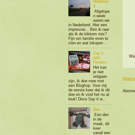
Nederlan
d
Afgelope
n week
waren we
in Nederland. Hier een
impressie... Ben ik raar
als ik de kikkers mis?
Fijn om familie even te
zien en wat inkopen ...
Say it
Wat
with
Flowers
Het kan
je niet
ontgaan
Nieu
zijn, ik doe mee met
een Bloghop. Voor mij
de eerste keer dat ik dit
Abonne
doe en ik vind het nu al
leuk! Deze Say it w...
Dier
Een dier
in de
maak, dit
keer
vanaf een